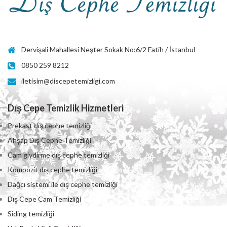
Dervişali Mahallesi Neşter Sokak No:6/2 Fatih / İstanbul
0850 259 8212
iletisim@discepetemizligi.com
Dış Cepe Temizlik Hizmetleri
Prekast dış cephe temizliği
Ahşap Dış Cephe Temizliği
Cam giydirme dış cephe temizliği
Kompozit dış cephe temizliği
Dağcı sistemi ile dış cephe temizliği
Dış Cepe Cam Temizliği
Siding temizliği