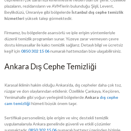
plazaların, rezidansların ve AVM’lerin bulunduğu Şişli, Levent,
Beylikdüzü, Ümraniye gibi bölgelerde
İstanbul dış cephe temizlik
hizmetleri
yüksek talep görmektedir.
Firmamız, bu bölgelerde asansörlü ve iple erişim yöntemleriyle
düzenli temizlik programları sunar. Yüzeye zarar vermeyen çevre
dostu kimyasallar ile kalıcı temizlik sağlarız. Detaylı bilgi ve ücretsiz
keşif için
0850 302 15 06
numaralı hattımızdan bize ulaşabilirsiniz.
Ankara Dış Cephe Temizliği
Karasal iklimin hakim olduğu Ankara’da, dış cepheler daha çok toz,
rüzgar ve don olaylarından etkilenir. Özellikle Çankaya, Keçiören,
Yenimahalle gibi yoğun yerleşimli bölgelerde
Ankara
dış cephe
cam temizliği
hizmeti büyük önem taşır.
Sertifikalı personelimiz, iple erişim ve vinç destekli temizlik
uygulamalarıyla Ankara genelinde güvenli ve etkili çözümler
sunmaktadır.
0850 302 15 06
numaralı hattımız üzerinden bizimle