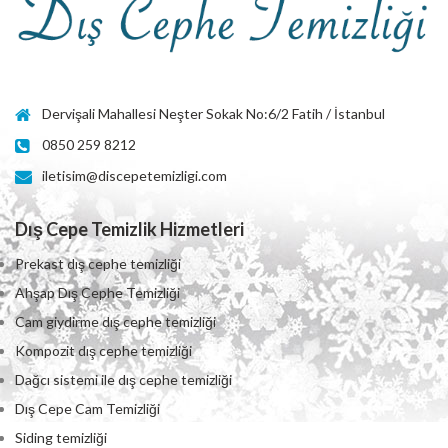
Dervişali Mahallesi Neşter Sokak No:6/2 Fatih / İstanbul
0850 259 8212
iletisim@discepetemizligi.com
Dış Cepe Temizlik Hizmetleri
Prekast dış cephe temizliği
Ahşap Dış Cephe Temizliği
Cam giydirme dış cephe temizliği
Kompozit dış cephe temizliği
Dağcı sistemi ile dış cephe temizliği
Dış Cepe Cam Temizliği
Siding temizliği