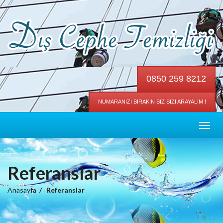
0850 259 8212
NUMARANIZI BIRAKIN BIZ SIZI ARAYALIM !
Toggl
navig
Referanslar
Anasayfa
Referanslar