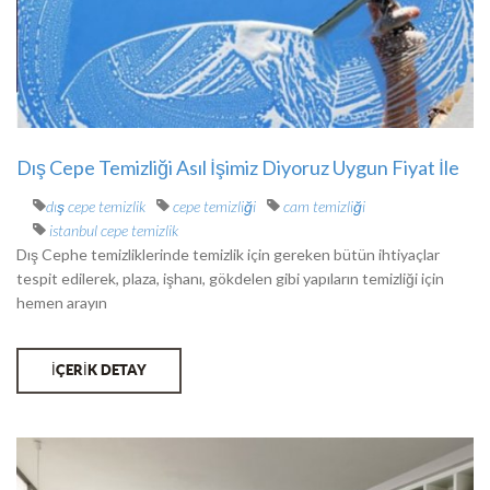
Dış Cepe Temizliği Asıl İşimiz Diyoruz Uygun Fiyat İle
dış cepe temizlik
cepe temizliği
cam temizliği
istanbul cepe temizlik
Dış Cephe temizliklerinde temizlik için gereken bütün ihtiyaçlar
tespit edilerek, plaza, işhanı, gökdelen gibi yapıların temizliği için
hemen arayın
İÇERİK DETAY