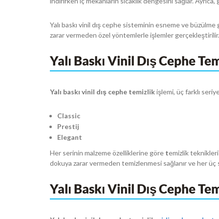
indirirken iç mekanların sıcaklık dengesini sağlar. Ayrıca, 
Yalı baskı vinil dış cephe sisteminin esneme ve büzülme gi
zarar vermeden özel yöntemlerle işlemler gerçekleştirilir
Yalı Baskı Vinil Dış Cephe Temi
Yalı baskı vinil dış cephe temizlik
işlemi, üç farklı seri
Classic
Prestij
Elegant
Her serinin malzeme özelliklerine göre
t
emizlik teknikleri
dokuya zarar vermeden temizlenmesi sağlanır ve her üç se
Yalı Baskı Vinil Dış Cephe Tem