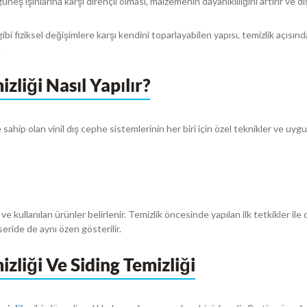
güneş ışınlarına karşı dirençli olması, malzemenin dayanıklılığını artırır ve d
bi fiziksel değişimlere karşı kendini toparlayabilen yapısı, temizlik açısın
.
zliği Nasıl Yapılır?
ye sahip olan vinil dış cephe sistemlerinin her biri için özel teknikler ve uy
 ve kullanılan ürünler belirlenir. Temizlik öncesinde yapılan ilk tetkikler ile
ride de aynı özen gösterilir.
izliği Ve Siding Temizliği