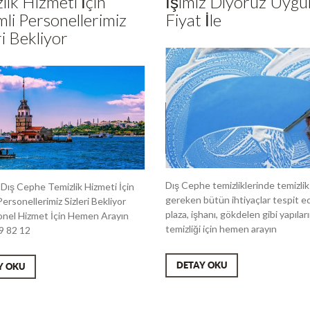
lik Hizmeti İçin
İşimiz Diyoruz Uygu
mli Personellerimiz
Fiyat İle
ri Bekliyor
Dış Cephe temizliklerinde temizlik 
 Dış Cephe Temizlik Hizmeti İçin
gereken bütün ihtiyaçlar tespit ed
Personellerimiz Sizleri Bekliyor
plaza, işhanı, gökdelen gibi yapılar
nel Hizmet İçin Hemen Arayın
temizliği için hemen arayın
9 82 12
DETAY OKU
Y OKU