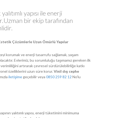
yalıtımlı yapısı ile enerji
r.Uzman bir ekip tarafından
idir.
e Estetik Çözümlerle Uzun Ömürlü Yapılar
eyi korumak ve enerji tasarrufu sağlamak, yaşam
lacaktır. Evlerimiz, bu sorumluluğu taşımamız gereken ilk
i verimliliğini artırarak çevresel sürdürülebilirliğe katkı
nel özelliklerini uzun süre korur.
Vinil dış cephe
mızla
iletişime
geçebilir veya
0850 259 82 12
No'lu
 yapının yalıtımlı yapısı, enerji tüketimini minimuma