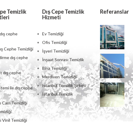
pe Temizlik
Dış Cepe Temizlik
Referanslar
leri
Hizmeti
dış cephe
Ev Temizliği
Ofis Temizliği
ş Cephe Temizliği
İşyeri Temizliği
irme dış cephe
İnşaat Sonrası Temizlik
Bina Temizliği
t dış cephe
Merdiven Temizliği
İstanbul Temizlik Şirketi
stemi ile dış cephe
İstanbul Temizlik
 Cam Temizliği
mizliği
ı Vinil Temizliği