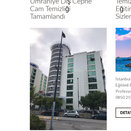
Ümraniye Dış Cephe
Temiz
Cam Temizliği
Eğiti
Tamamlandı
Sizle
İstanbul
Eğitimli 
Profesyo
0850 25
DETA