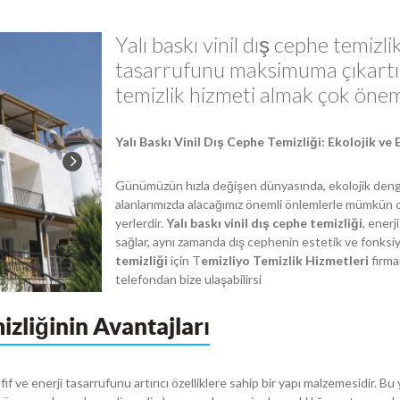
Yalı baskı vinil dış cephe temizlik 
tasarrufunu maksimuma çıkartı
temizlik hizmeti almak çok öneml
Yalı Baskı Vinil Dış Cephe Temizliği: Ekolojik v
Günümüzün hızla değişen dünyasında, ekolojik deng
alanlarımızda alacağımız önemli önlemlerle mümkün o
yerlerdir.
Yalı baskı vinil dış cephe temizliği
, enerj
sağlar, aynı zamanda dış cephenin estetik ve fonksiyo
temizliği
için T
emizliyo Temizlik Hizmetleri
firma
telefondan bize ulaşabilirsi
izliğinin Avantajları
afif ve enerji tasarrufunu artırıcı özelliklere sahip bir yapı malzemesidir. Bu