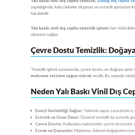
Yalı baskı vinil dış cephe temizlik
,
siding dış cephe te
yapıldığında, kalıcı lekeler oluşmaz ve estetik görünüm kor
hal alabilir.
Yalı baskı vinil dış cephe temizlik işlemi
, her türlü ikl
olmasını sağlar.
Çevre Dostu Temizlik: Doğaya S
Temizlik işlemi sonrasında, çevre dostu ve doğaya zarar v
malzeme serisine uygun olarak
seçilir. Bu sayede temiz
Neden Yalı Baskı Vinil Dış Ce
Enerji Verimliliği Sağlar:
Yalıtımlı yapısı sayesinde iç
Estetik ve Uzun Ömür:
Düzenli temizlik ile estetik gö
Çevre Dostu:
Kullanılan malzemeler çevre dostudur ve
Esnek ve Dayanıklı:
Malzeme, fiziksel değişimlere karşı 