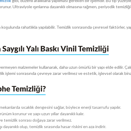
mizlik
gibi, düzenli aralıklarla yapılması gereken bir işlemdir. Bu tip yüzeyle
unur. Ultraviyole ışınlarına dayanıklı olmasına rağmen, periyodik temizliği y
im koşulunda rahatlıkla yapılabilir. Temizlik sonrasında çevresel faktörler,
aygılı Yalı Baskı Vinil Temizliği
ermeyen malzemeler kullanarak, daha uzun ömürlü bir yapı elde edilir. Çalış
lik işlemi sonrasında çevreye zarar verilmez ve estetik, işlevsel olarak bin
phe Temizliği?
 mekanlarda sıcaklık dengesini sağlar, böylece enerji tasarrufu yapılır.
rünüm korunur ve yapı uzun yıllar dayanıklı kalır.
 temizlik sonrası doğaya zarar verilmez.
dayanıklı olup, temizlik sırasında hasar riskini en aza indirir.