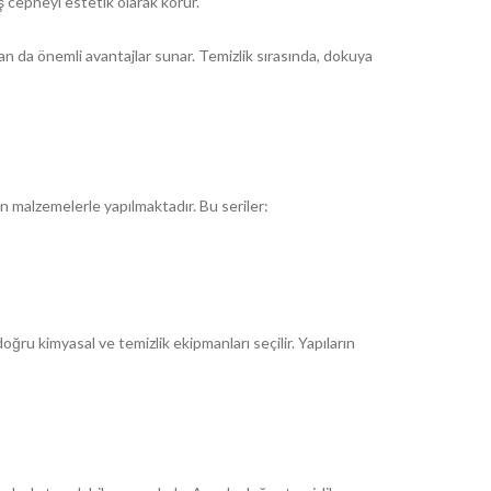
ış cepheyi estetik olarak korur.
dan da önemli avantajlar sunar. Temizlik sırasında, dokuya
gun malzemelerle yapılmaktadır. Bu seriler:
 doğru kimyasal ve temizlik ekipmanları seçilir. Yapıların