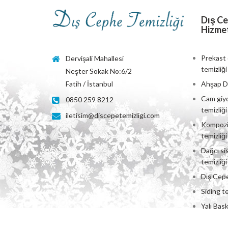
Dış Ce
Hizmet
Prekast 
Dervişali Mahallesi
temizliği
Neşter Sokak No:6/2
Ahşap Dı
Fatih / İstanbul
Cam giyd
0850 259 8212
temizliği
iletisim@discepetemizligi.com
Kompozi
temizliği
Dağcı si
temizliği
Dış Cepe
Siding te
Yalı Bask