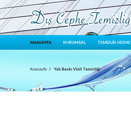
KURUMSAL
TEMİZLİK HİZME
ANASAYFA
Anasayfa
Yalı Baskı Vinil Temizliği