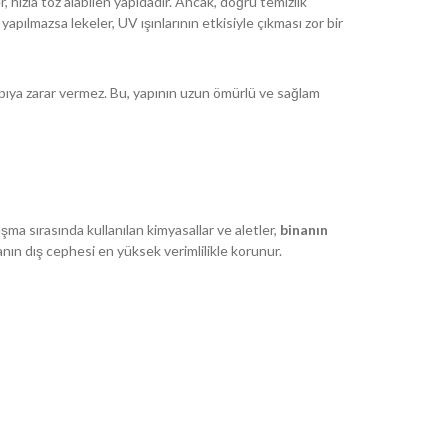
r, hızla toz alabilen yapıdadır. Ancak, doğru temizlik
apılmazsa lekeler, UV ışınlarının etkisiyle çıkması zor bir
 yapıya zarar vermez. Bu, yapının uzun ömürlü ve sağlam
ma sırasında kullanılan kimyasallar ve aletler,
binanın
anın dış cephesi en yüksek verimlilikle korunur.