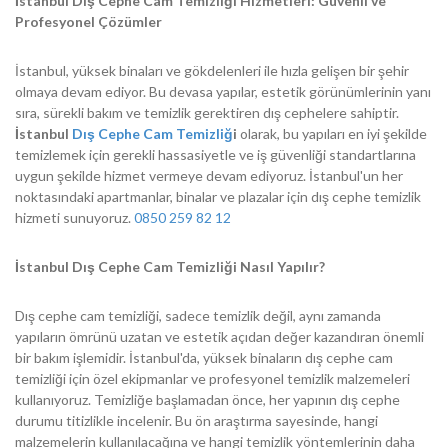
İstanbul Dış Cephe Cam Temizliği Hizmetleri: Güvenli ve
Profesyonel Çözümler
İstanbul, yüksek binaları ve gökdelenleri ile hızla gelişen bir şehir
olmaya devam ediyor. Bu devasa yapılar, estetik görünümlerinin yanı
sıra, sürekli bakım ve temizlik gerektiren dış cephelere sahiptir.
İstanbul
Dış Cephe Cam Temizliğ
i
olarak, bu yapıları en iyi şekilde
temizlemek için gerekli hassasiyetle ve iş güvenliği standartlarına
uygun şekilde hizmet vermeye devam ediyoruz. İstanbul'un her
noktasındaki apartmanlar, binalar ve plazalar için dış cephe temizlik
hizmeti sunuyoruz.
0850 259 82 12
İstanbul Dış Cephe Cam Temizliği Nasıl Yapılır?
Dış cephe cam temizliği, sadece temizlik değil, aynı zamanda
yapıların ömrünü uzatan ve estetik açıdan değer kazandıran önemli
bir bakım işlemidir. İstanbul'da, yüksek binaların dış cephe cam
temizliği için özel ekipmanlar ve profesyonel temizlik malzemeleri
kullanıyoruz. Temizliğe başlamadan önce, her yapının dış cephe
durumu titizlikle incelenir. Bu ön araştırma sayesinde, hangi
malzemelerin kullanılacağına ve hangi temizlik yöntemlerinin daha