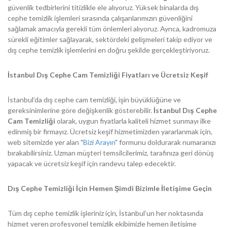
güvenlik tedbirlerini titizlikle ele alıyoruz. Yüksek binalarda dış
cephe temizlik işlemleri sırasında çalışanlarımızın güvenliğini
sağlamak amacıyla gerekli tüm önlemleri alıyoruz. Ayrıca, kadromuza
sürekli eğitimler sağlayarak, sektördeki gelişmeleri takip ediyor ve
dış cephe temizlik işlemlerini en doğru şekilde gerçekleştiriyoruz.
İstanbul Dış Cephe Cam Temizliği Fiyatları ve Ücretsiz Keşif
İstanbul’da dış cephe cam temizliği, işin büyüklüğüne ve
gereksinimlerine göre değişkenlik gösterebilir.
İstanbul Dış Cephe
Cam Temizliği
olarak, uygun fiyatlarla kaliteli hizmet sunmayı ilke
edinmiş bir firmayız. Ücretsiz keşif hizmetimizden yararlanmak için,
web sitemizde yer alan "
Bizi Arayın
" formunu doldurarak numaranızı
bırakabilirsiniz. Uzman müşteri temsilcilerimiz, tarafınıza geri dönüş
yapacak ve ücretsiz keşif için randevu talep edecektir.
Dış Cephe Temizliği İçin Hemen Şimdi Bizimle İletişime Geçin
Tüm dış cephe temizlik işleriniz için, İstanbul’un her noktasında
hizmet veren profesyonel temizlik ekibimizle hemen iletişime