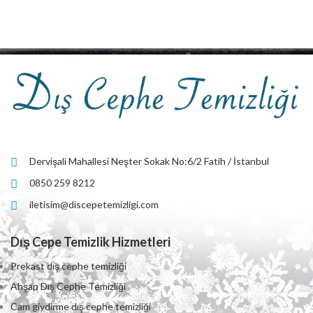
Dervişali Mahallesi Neşter Sokak No:6/2 Fatih / İstanbul
0850 259 8212
iletisim@discepetemizligi.com
Dış Cepe Temizlik Hizmetleri
Prekast dış cephe temizliği
Ahşap Dış Cephe Temizliği
Cam giydirme dış cephe temizliği