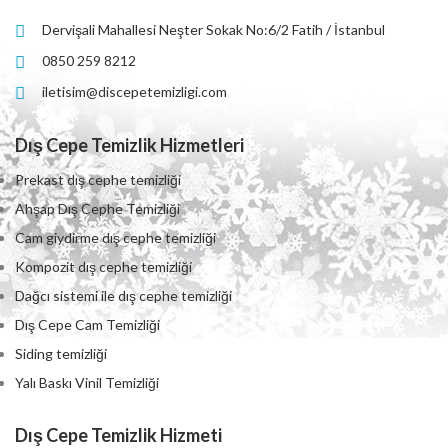
Dervişali Mahallesi Neşter Sokak No:6/2 Fatih / İstanbul
0850 259 8212
iletisim@discepetemizligi.com
Dış Cepe Temizlik Hizmetleri
Prekast dış cephe temizliği
Ahşap Dış Cephe Temizliği
Cam giydirme dış cephe temizliği
Kompozit dış cephe temizliği
Dağcı sistemi ile dış cephe temizliği
Dış Cepe Cam Temizliği
Siding temizliği
Yalı Baskı Vinil Temizliği
Dış Cepe Temizlik Hizmeti