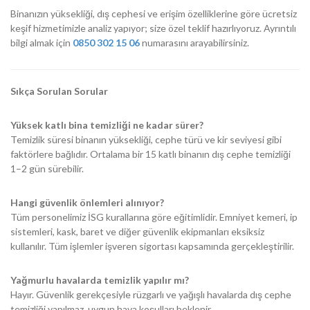
Binanızın yüksekliği, dış cephesi ve erişim özelliklerine göre ücretsiz
keşif hizmetimizle analiz yapıyor; size özel teklif hazırlıyoruz. Ayrıntılı
bilgi almak için
0850 302 15 06
numarasını arayabilirsiniz.
Sıkça Sorulan Sorular
Yüksek katlı bina temizliği ne kadar sürer?
Temizlik süresi binanın yüksekliği, cephe türü ve kir seviyesi gibi
faktörlere bağlıdır. Ortalama bir 15 katlı binanın dış cephe temizliği
1–2 gün sürebilir.
Hangi güvenlik önlemleri alınıyor?
Tüm personelimiz İSG kurallarına göre eğitimlidir. Emniyet kemeri, ip
sistemleri, kask, baret ve diğer güvenlik ekipmanları eksiksiz
kullanılır. Tüm işlemler işveren sigortası kapsamında gerçekleştirilir.
Yağmurlu havalarda temizlik yapılır mı?
Hayır. Güvenlik gerekçesiyle rüzgarlı ve yağışlı havalarda dış cephe
temizliği yapılmaz, uygun hava koşulları beklenir.