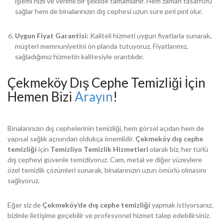
işlemi hızlı ve verimli bir şekilde tamamlanır. Hem zaman tasarrufu
sağlar hem de binalarınızın dış cephesi uzun süre pırıl pırıl olur.
Uygun Fiyat Garantisi:
Kaliteli hizmeti uygun fiyatlarla sunarak,
müşteri memnuniyetini ön planda tutuyoruz. Fiyatlarımız,
sağladığımız hizmetin kalitesiyle orantılıdır.
Çekmeköy Dış Cephe Temizliği İçin
Hemen Bizi
Arayın
!
Binalarınızın dış cephelerinin temizliği, hem görsel açıdan hem de
yapısal sağlık açısından oldukça önemlidir.
Çekmeköy dış cephe
temizliği
için
Temizliyo Temizlik Hizmetleri
olarak biz, her türlü
dış cepheyi güvenle temizliyoruz. Cam, metal ve diğer yüzeylere
özel temizlik çözümleri sunarak, binalarınızın uzun ömürlü olmasını
sağlıyoruz.
Eğer siz de
Çekmeköy’de dış cephe temizliği
yapmak istiyorsanız,
bizimle iletişime geçebilir ve profesyonel hizmet talep edebilirsiniz.