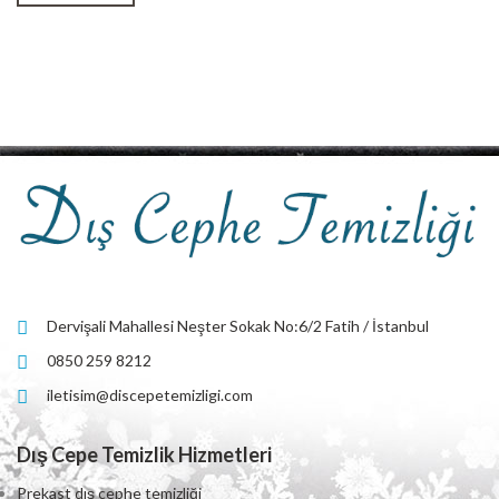
Dervişali Mahallesi Neşter Sokak No:6/2 Fatih / İstanbul
0850 259 8212
iletisim@discepetemizligi.com
Dış Cepe Temizlik Hizmetleri
Prekast dış cephe temizliği