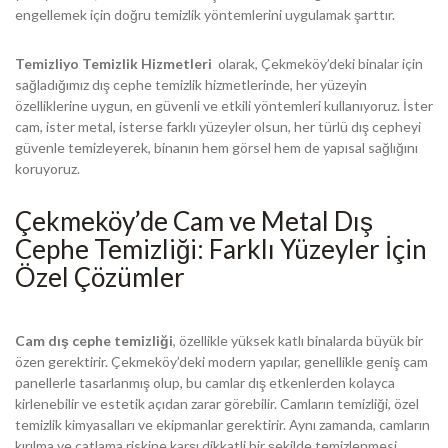
engellemek için doğru temizlik yöntemlerini uygulamak şarttır.
Temizliyo Temizlik Hizmetleri
olarak, Çekmeköy’deki binalar için
sağladığımız dış cephe temizlik hizmetlerinde, her yüzeyin
özelliklerine uygun, en güvenli ve etkili yöntemleri kullanıyoruz. İster
cam, ister metal, isterse farklı yüzeyler olsun, her türlü dış cepheyi
güvenle temizleyerek, binanın hem görsel hem de yapısal sağlığını
koruyoruz.
Çekmeköy’de Cam ve Metal Dış
Cephe Temizliği: Farklı Yüzeyler İçin
Özel Çözümler
Cam dış cephe temizliği
, özellikle yüksek katlı binalarda büyük bir
özen gerektirir. Çekmeköy’deki modern yapılar, genellikle geniş cam
panellerle tasarlanmış olup, bu camlar dış etkenlerden kolayca
kirlenebilir ve estetik açıdan zarar görebilir. Camların temizliği, özel
temizlik kimyasalları ve ekipmanlar gerektirir. Aynı zamanda, camların
kırılma ve çatlama riskine karşı dikkatli bir şekilde temizlenmesi