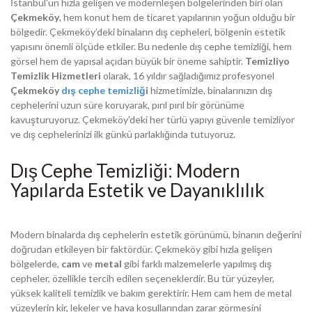
İstanbul'un hızla gelişen ve modernleşen bölgelerinden biri olan
Çekmeköy
, hem konut hem de ticaret yapılarının yoğun olduğu bir
bölgedir. Çekmeköy’deki binaların dış cepheleri, bölgenin estetik
yapısını önemli ölçüde etkiler. Bu nedenle dış cephe temizliği, hem
görsel hem de yapısal açıdan büyük bir öneme sahiptir.
Temizliyo
Temizlik Hizmetleri
olarak, 16 yıldır sağladığımız profesyonel
Çekmeköy
dış cephe temizliğ
i
hizmetimizle, binalarınızın dış
cephelerini uzun süre koruyarak, pırıl pırıl bir görünüme
kavuşturuyoruz. Çekmeköy'deki her türlü yapıyı güvenle temizliyor
ve dış cephelerinizi ilk günkü parlaklığında tutuyoruz.
Dış Cephe Temizliği: Modern
Yapılarda Estetik ve Dayanıklılık
Modern binalarda dış cephelerin estetik görünümü, binanın değerini
doğrudan etkileyen bir faktördür. Çekmeköy gibi hızla gelişen
bölgelerde,
cam
ve
metal
gibi farklı malzemelerle yapılmış dış
cepheler, özellikle tercih edilen seçeneklerdir. Bu tür yüzeyler,
yüksek kaliteli temizlik ve bakım gerektirir. Hem cam hem de metal
yüzeylerin kir, lekeler ve hava koşullarından zarar görmesini